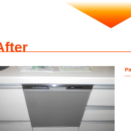
After
P