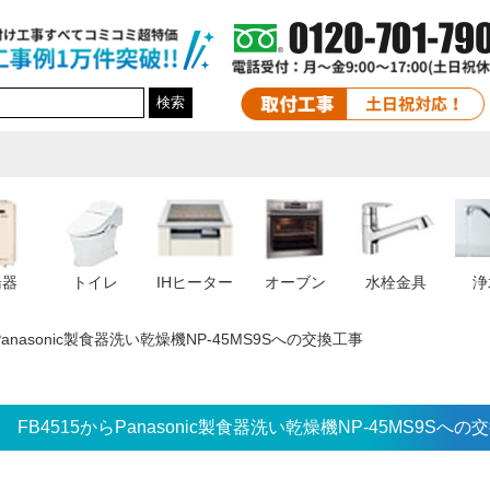
検索
湯器
トイレ
IHヒーター
オーブン
水栓金具
浄
Panasonic製食器洗い乾燥機NP-45MS9Sへの交換工事
FB4515からPanasonic製食器洗い乾燥機NP-45MS9Sへの