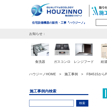
住宅設備機器の販売・工事『ハウジーノ』
お知らせ：
食洗器
ガスコンロ
レンジフード
給
ハウジーノHOME
施工事例
FB4515から
施工事例内検索
検索