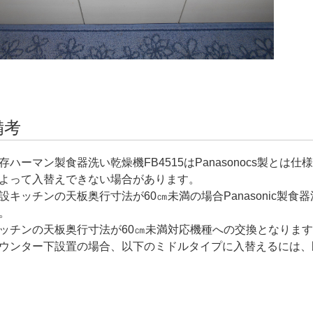
備考
存ハーマン製食器洗い乾燥機FB4515はPanasonocs製と
よって入替えできない場合があります。
設キッチンの天板奥行寸法が60㎝未満の場合Panasonic製食器
。
ッチンの天板奥行寸法が60㎝未満対応機種への交換となりま
ウンター下設置の場合、以下のミドルタイプに入替えるには、