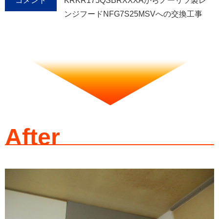
コメント
KRKR175QSBRXXXAからノーリツ製レ
ンジフードNFG7S25MSVへの交換工事
After