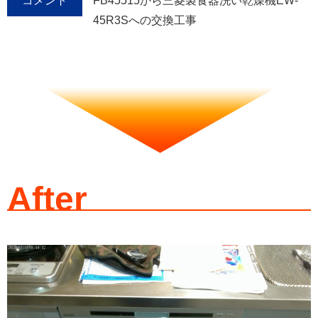
コメント
FB45515から三菱製食器洗い乾燥機EW-
45R3Sへの交換工事
After