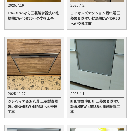
2025.7.19
2026.4.2
EW-BP45から三菱製食器洗い乾
ライオンズマンション西中延 三
燥機EW-45R3Sへの交換工事
菱製食器洗い乾燥機EW-45R3S
への交換工事
2025.11.27
2026.4.1
クレヴィア金沢八景 三菱製食器
町田市野津田町 三菱製食器洗い
洗い乾燥機EW-45R3Sへの交換
乾燥機EW-45R3Sの新規設置工
工事
事