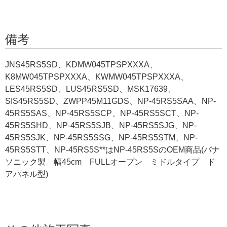
備考
JNS45RS5SD、KDMW045TPSPXXXA、
K8MW045TPSPXXXA、KWMW045TPSPXXXA、
LES45RS5SD、LUS45RS5SD、MSK17639、
SIS45RS5SD、ZWPP45M11GDS、NP-45RS5SAA、NP-
45RS5SAS、NP-45RS5SCP、NP-45RS5SCT、NP-
45RS5SHD、NP-45RS5SJB、NP-45RS5SJG、NP-
45RS5SJK、NP-45RS5SSG、NP-45RS5STM、NP-
45RS5STT、NP-45RS5S**はNP-45RS5SのOEM商品(パナ
ソニック製 幅45cm FULLオープン ミドルタイプ ド
アパネル型)