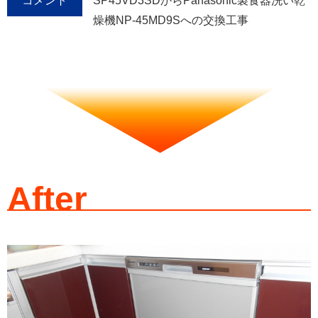
コメント
SP45VD3SDからPanasonic製食器洗い乾
燥機NP-45MD9Sへの交換工事
After