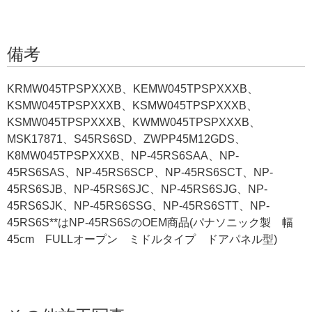
備考
KRMW045TPSPXXXB、KEMW045TPSPXXXB、
KSMW045TPSPXXXB、KSMW045TPSPXXXB、
KSMW045TPSPXXXB、KWMW045TPSPXXXB、
MSK17871、S45RS6SD、ZWPP45M12GDS、
K8MW045TPSPXXXB、NP-45RS6SAA、NP-
45RS6SAS、NP-45RS6SCP、NP-45RS6SCT、NP-
45RS6SJB、NP-45RS6SJC、NP-45RS6SJG、NP-
45RS6SJK、NP-45RS6SSG、NP-45RS6STT、NP-
45RS6S**はNP-45RS6SのOEM商品(パナソニック製 幅
45cm FULLオープン ミドルタイプ ドアパネル型)