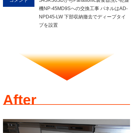
コメント
S45RS6SDからPanasonic製食器洗い乾燥
機NP-45MD9Sへの交換工事 パネルはAD-
NPD45-LW 下部収納撤去でディープタイ
プを設置
After