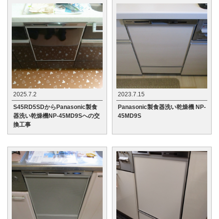
2025.7.2
2023.7.15
S45RD5SDからPanasonic製食
Panasonic製食器洗い乾燥機 NP-
器洗い乾燥機NP-45MD9Sへの交
45MD9S
換工事