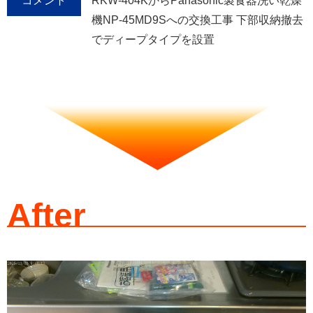
コメント
RKW-404KからPanasonic製食器洗い乾燥
機NP-45MD9Sへの交換工事 下部収納撤去
でディープタイプを設置
After