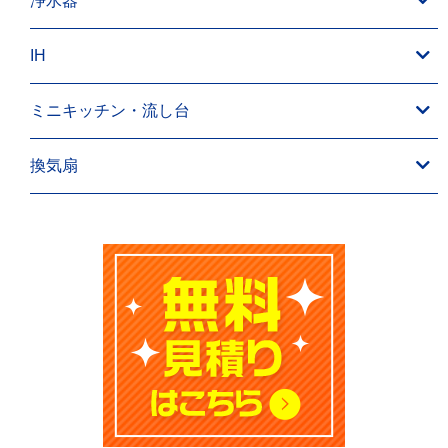
浄水器
IH
ミニキッチン・流し台
換気扇