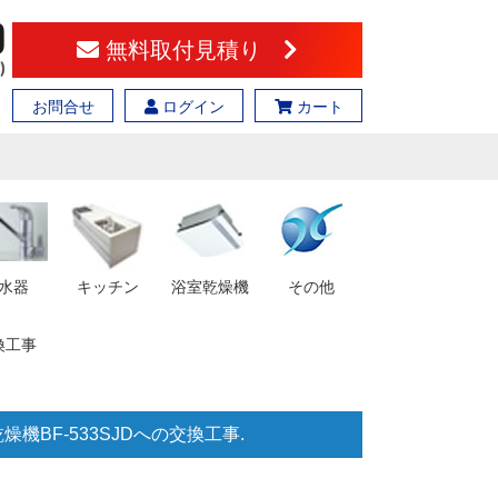
無料取付見積り
お問合せ
ログイン
カート
水器
キッチン
浴室乾燥機
その他
換工事
BF-533SJDへの交換工事.