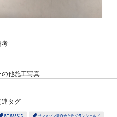
備考
その他施工写真
関連タグ
BF-533SJD
サンメゾン新百合ケ丘グランシェルド