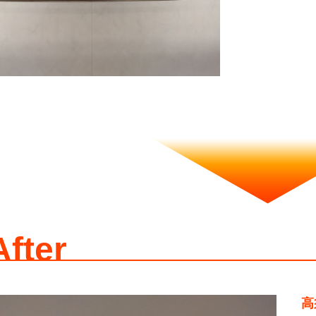
After
高