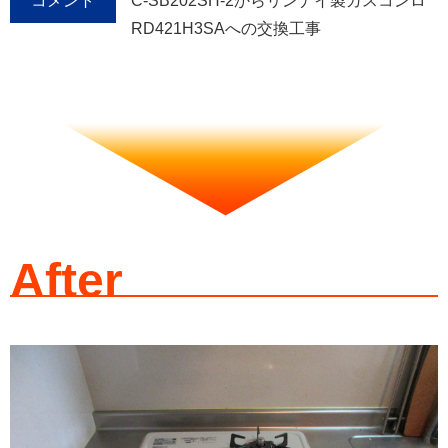
コメント
C-SB202SH-2からリンナイ製ガスコンロ
RD421H3SAへの交換工事
After