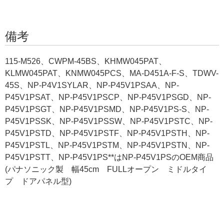
備考
115-M526、CWPM-45BS、KHMW045PAT、
KLMW045PAT、KNMW045PCS、MA-D451A-F-S、TDWV-
45S、NP-P4V1SYLAR、NP-P45V1PSAA、NP-
P45V1PSAT、NP-P45V1PSCP、NP-P45V1PSGD、NP-
P45V1PSGT、NP-P45V1PSMD、NP-P45V1PS-S、NP-
P45V1PSSK、NP-P45V1PSSW、NP-P45V1PSTC、NP-
P45V1PSTD、NP-P45V1PSTF、NP-P45V1PSTH、NP-
P45V1PSTL、NP-P45V1PSTM、NP-P45V1PSTN、NP-
P45V1PSTT、NP-P45V1PS**はNP-P45V1PSのOEM商品
(パナソニック製 幅45cm FULLオープン ミドルタイ
プ ドアパネル型)