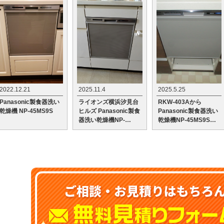
2022.12.21
2025.11.4
2025.5.25
Panasonic製食器洗い
ライオンズ横浜汐見台
RKW-403Aから
乾燥機 NP-45MS9S
ヒルズ Panasonic製食
Panasonic製食器洗い
器洗い乾燥機NP-
乾燥機NP-45MS9Sへ
45MS9Sへの交換工事
の交換工事