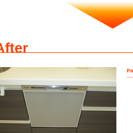
After
P