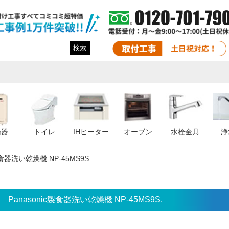
検索
湯器
トイレ
IHヒーター
オーブン
水栓金具
浄
c製食器洗い乾燥機 NP-45MS9S
Panasonic製食器洗い乾燥機 NP-45MS9S.