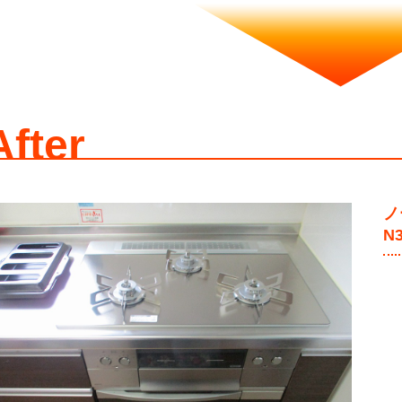
After
ノ
N