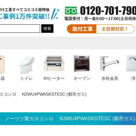
検索
湯器
トイレ
IHヒーター
オーブン
水栓金具
浄
コンロ N3WU4PWASKSTESC (都市ガス)
ノーリツ製ガスコンロ N3WU4PWASKSTESC (都市ガス).