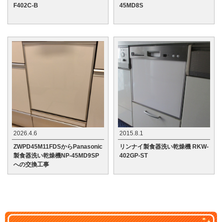
F402C-B
45MD8S
2026.4.6
2015.8.1
ZWPD45M11FDSからPanasonic
リンナイ製食器洗い乾燥機 RKW-
製食器洗い乾燥機NP-45MD9SP
402GP-ST
への交換工事