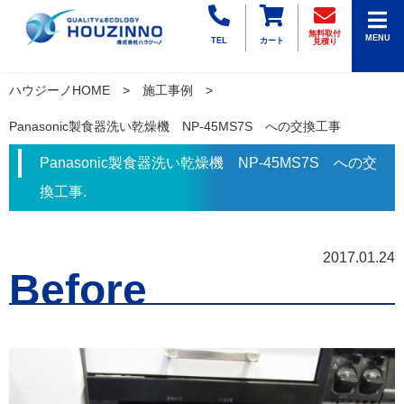
無料取付
MENU
TEL
カート
見積り
ハウジーノHOME
施工事例
Panasonic製食器洗い乾燥機 NP-45MS7S への交換工事
Panasonic製食器洗い乾燥機 NP-45MS7S への交
換工事.
2017.01.24
Before