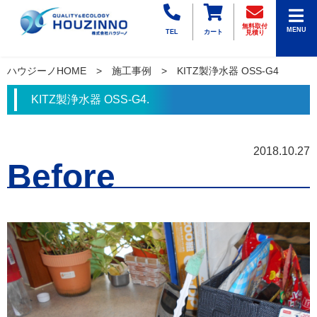
無料取付
MENU
TEL
カート
見積り
ハウジーノHOME
施工事例
KITZ製浄水器 OSS-G4
KITZ製浄水器 OSS-G4.
2018.10.27
Before