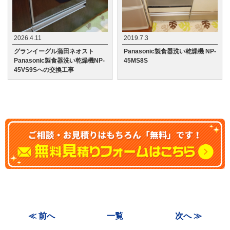
2026.4.11
2019.7.3
グランイーグル蒲田ネオスト
Panasonic製食器洗い乾燥機 NP-
Panasonic製食器洗い乾燥機NP-
45MS8S
45VS9Sへの交換工事
≪ 前へ
一覧
次へ ≫