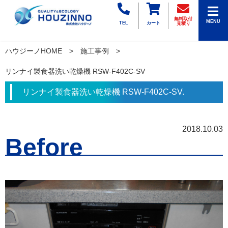
無料取付
MENU
TEL
カート
見積り
ハウジーノHOME
施工事例
リンナイ製食器洗い乾燥機 RSW-F402C-SV
リンナイ製食器洗い乾燥機 RSW-F402C-SV.
2018.10.03
Before