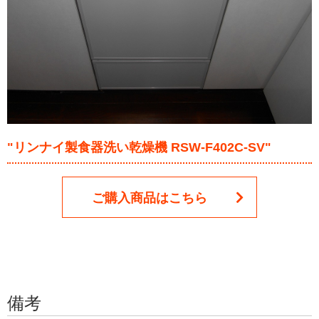
"リンナイ製食器洗い乾燥機 RSW-F402C-SV"
ご購入商品はこちら
備考