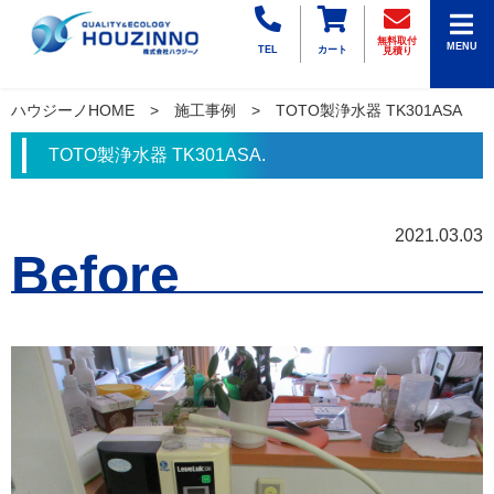
無料取付
MENU
TEL
カート
見積り
ハウジーノHOME
施工事例
TOTO製浄水器 TK301ASA
TOTO製浄水器 TK301ASA.
2021.03.03
Before