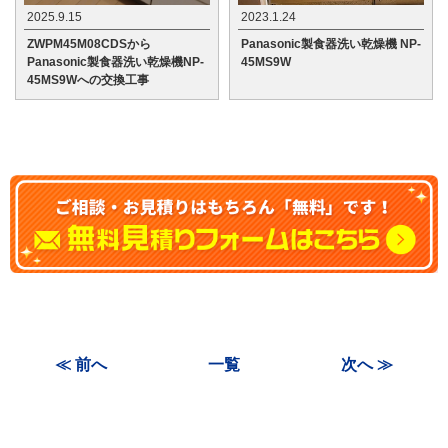
2025.9.15
2023.1.24
ZWPM45M08CDSから
Panasonic製食器洗い乾燥機 NP-
Panasonic製食器洗い乾燥機NP-
45MS9W
45MS9Wへの交換工事
≪ 前へ
一覧
次へ ≫