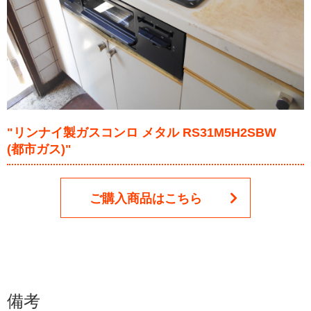
"リンナイ製ガスコンロ メタル RS31M5H2SBW
(都市ガス)"
ご購入商品はこちら
備考