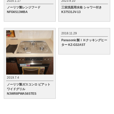
2020.1.17
2023.9.10
ノーリツ製レンジフード
三栄洗面用水栓 シャワー付き
NFG6S13MBA
K37531JV-13
2018.11.29
Panasonic製ＩＨクッキングヒー
ター KZ-G32AST
2019.7.4
ノーリツ製ガスコンロ ピアット
ワイドグリル
N3WR8PWAS6STES