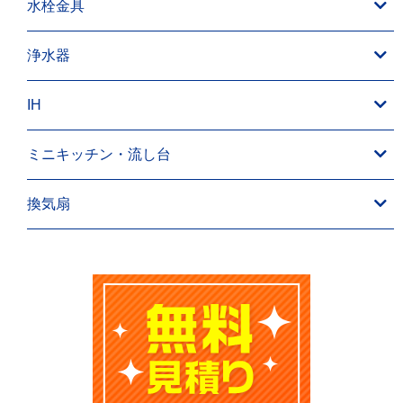
水栓金具
浄水器
IH
ミニキッチン・流し台
換気扇