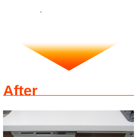
"
After