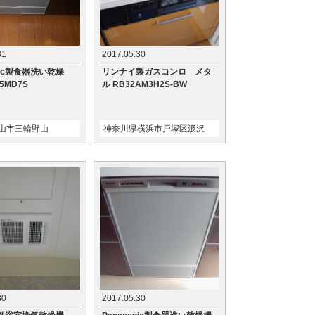
31
2017.05.30
onic製食器洗い乾燥
リンナイ製ガスコンロ メタ
5MD7S
ル RB32AM3H2S-BW
山市三輪野山
神奈川県横浜市戸塚区汲沢
30
2017.05.30