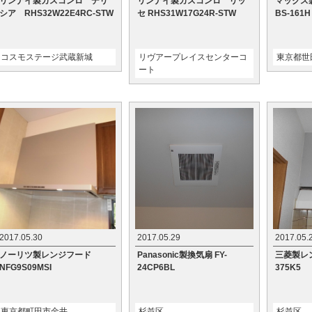
リンナイ製ガスコンロ デリ
リンナイ製ガスコンロ リッ
マックス
シア RHS32W22E4RC-STW
セ RHS31W17G24R-STW
BS-161H
コスモステージ武蔵新城
リヴアープレイスセンターコ
東京都世
ート
2017.05.30
2017.05.29
2017.05.
ノーリツ製レンジフード
Panasonic製換気扇 FY-
三菱製レ
NFG9S09MSI
24CP6BL
375K5
東京都町田市金井
杉並区
杉並区