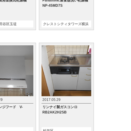
製浴室換気乾燥機
Panasonic製食器洗い乾燥機
NP-45MD7S
田谷区玉堤
クレストシティタワーズ横浜
29
2017.05.29
ンジフード V-
リンナイ製ガスコンロ
RB2AK2H2SB
杉並区