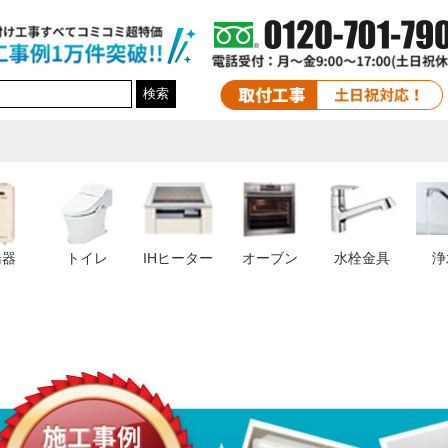
検索
湯器
トイレ
IHヒーター
オーブン
水栓金具
浄