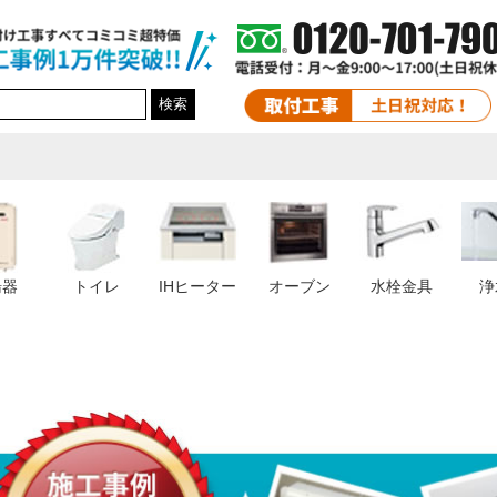
検索
湯器
トイレ
IHヒーター
オーブン
水栓金具
浄