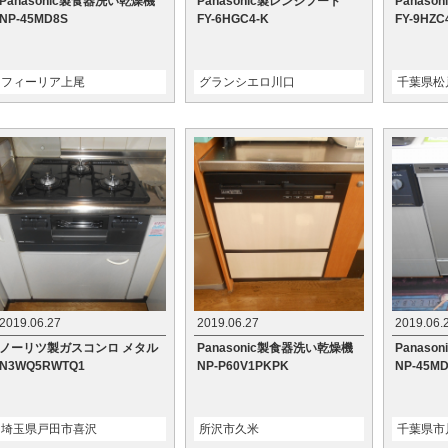
Panasonic製食器洗い乾燥機
Panasonic製レンジフード
Panas
NP-45MD8S
FY-6HGC4-K
FY-9HZC
フィーリア上尾
グランシエロ川口
千葉県松
2019.06.27
2019.06.27
2019.06.
ノーリツ製ガスコンロ メタル
Panasonic製食器洗い乾燥機
Panas
N3WQ5RWTQ1
NP-P60V1PKPK
NP-45M
埼玉県戸田市喜沢
所沢市久米
千葉県市