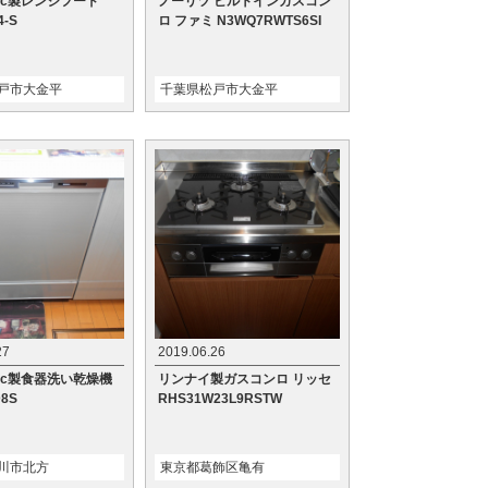
onic製レンジフード
ノーリツ ビルトインガスコン
4-S
ロ ファミ N3WQ7RWTS6SI
戸市大金平
千葉県松戸市大金平
27
2019.06.26
onic製食器洗い乾燥機
リンナイ製ガスコンロ リッセ
D8S
RHS31W23L9RSTW
川市北方
東京都葛飾区亀有