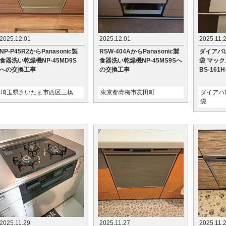
2025.12.01
2025.12.01
2025.11.
NP-P45R2からPanasonic製
RSW-404AからPanasonic製
ダイアパ
食器洗い乾燥機NP-45MD9S
食器洗い乾燥機NP-45MS9Sへ
袋 マッ
への交換工事
の交換工事
BS-16
埼玉県さいたま市西区三橋
東京都青梅市友田町
ダイアパ
袋
2025.11.29
2025.11.27
2025.11.