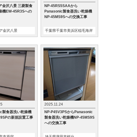
ア金沢八景 三菱製食
NP-45RS5SAAから
機EW-45R3Sへの
Panasonic製食器洗い乾燥機
NP-45MS9Sへの交換工事
ア金沢八景
千葉県千葉市美浜区稲毛海岸
25
2025.11.24
onic製食器洗い乾燥機
NP-P45V3PSからPanasonic
MD9SPの新規設置工事
製食器洗い乾燥機NP-45MS9S
への交換工事
高市原宿
埼玉県蓮田市桜台