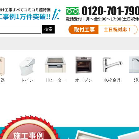
検索
湯器
トイレ
IHヒーター
オーブン
水栓金具
浄