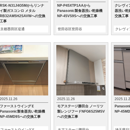
RSK-N31J4G5Mからリンナ
NP-P45XTP1AAから
クレヴィ
イ製ガスコンロ メタル
Panasonic製食器洗い乾燥機
器洗い乾燥
RB32AM5H2SAVWへの交換
NP-45VS9Sへの交換工事
交換工事
工事
京都墨田区堤通
世田谷区世田谷
クレヴィ
2025.11.26
2025.11.26
2025.11.
ファーストウイングＥ
モアステージ勝田台 ノーリツ
Panas
Panasonic製食器洗い乾燥機
製レンジフードNFG6S25MSV
NP-45
NP-45MD9Sへの交換工事
への交換工事
ファーストウイングＥ
モアステージ勝田台
埼玉県日