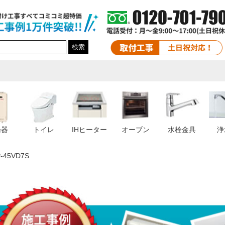
検索
湯器
トイレ
IHヒーター
オーブン
水栓金具
浄
-45VD7S