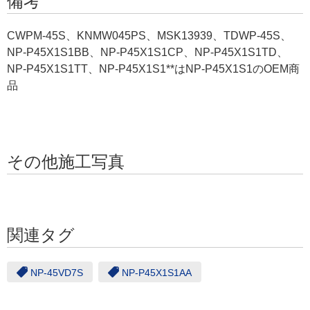
備考
CWPM-45S、KNMW045PS、MSK13939、TDWP-45S、
NP-P45X1S1BB、NP-P45X1S1CP、NP-P45X1S1TD、
NP-P45X1S1TT、NP-P45X1S1**はNP-P45X1S1のOEM商
品
その他施工写真
関連タグ
NP-45VD7S
NP-P45X1S1AA