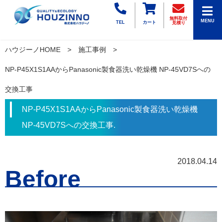
無料取付
MENU
TEL
カート
見積り
ハウジーノHOME
施工事例
NP-P45X1S1AAからPanasonic製食器洗い乾燥機 NP-45VD7Sへの
交換工事
NP-P45X1S1AAからPanasonic製食器洗い乾燥機
NP-45VD7Sへの交換工事.
2018.04.14
Before