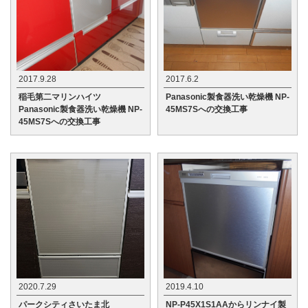
2017.9.28
2017.6.2
稲毛第二マリンハイツ
Panasonic製食器洗い乾燥機 NP-
Panasonic製食器洗い乾燥機 NP-
45MS7Sへの交換工事
45MS7Sへの交換工事
2020.7.29
2019.4.10
パークシティさいたま北
NP-P45X1S1AAからリンナイ製