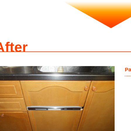
After
P