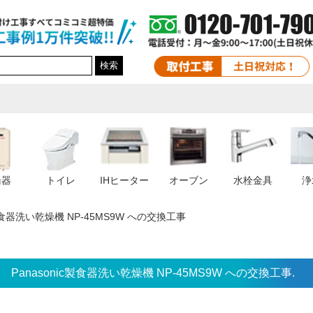
検索
湯器
トイレ
IHヒーター
オーブン
水栓金具
浄
c製食器洗い乾燥機 NP-45MS9W への交換工事
Panasonic製食器洗い乾燥機 NP-45MS9W への交換工事.