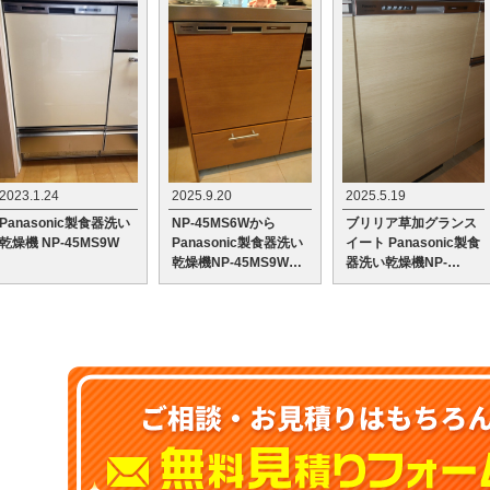
2023.1.24
2025.9.20
2025.5.19
Panasonic製食器洗い
NP-45MS6Wから
ブリリア草加グランス
乾燥機 NP-45MS9W
Panasonic製食器洗い
イート Panasonic製食
乾燥機NP-45MS9Wへ
器洗い乾燥機NP-
の交換工事
45MS9Wへの交換工事