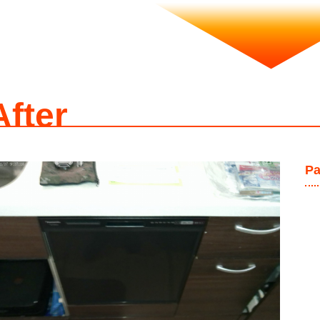
After
P