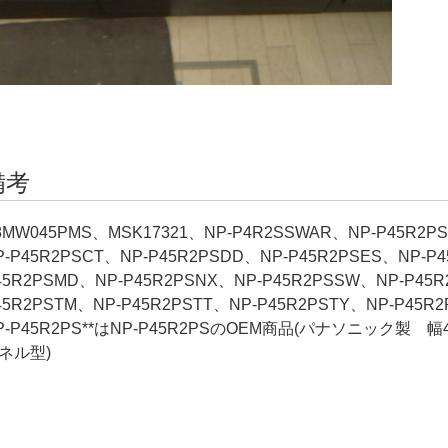
備考
8MW045PMS、MSK17321、NP-P4R2SSWAR、NP-P45R2P
P-P45R2PSCT、NP-P45R2PSDD、NP-P45R2PSES、NP-P
45R2PSMD、NP-P45R2PSNX、NP-P45R2PSSW、NP-P45R
45R2PSTM、NP-P45R2PSTT、NP-P45R2PSTY、NP-P45R2
P-P45R2PS**はNP-P45R2PSのOEM商品(パナソニック製
ネル型)