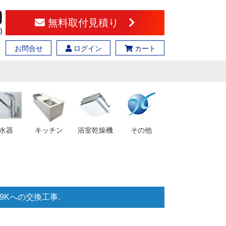
無料取付見積り
お問合せ
ログイン
カート
水器
キッチン
浴室乾燥機
その他
RS9Kへの交換工事.