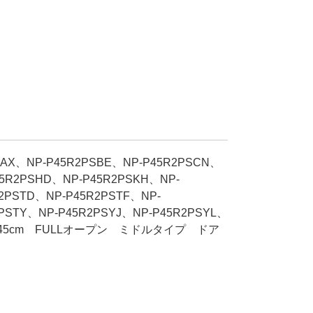
SAX、NP-P45R2PSBE、NP-P45R2PSCN、
45R2PSHD、NP-P45R2PSKH、NP-
2PSTD、NP-P45R2PSTF、NP-
PSTY、NP-P45R2PSYJ、NP-P45R2PSYL、
 幅45cm FULLオープン ミドルタイプ ドア