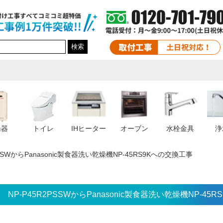
検索
湯器
トイレ
IHヒーター
オーブン
水栓金具
浄
PSSWからPanasonic製食器洗い乾燥機NP-45RS9Kへの交換工事
NP-P45R2PSSWからPanasonic製食器洗い乾燥機NP-45