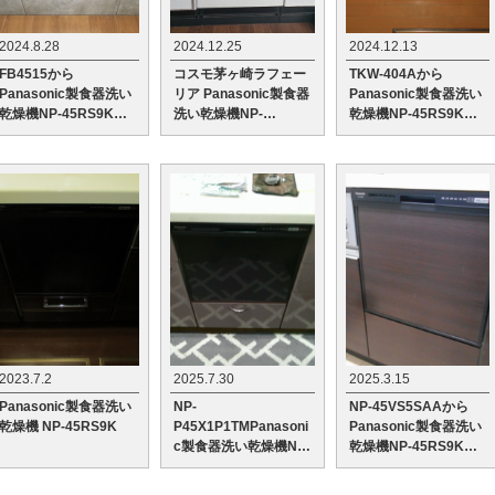
2024.8.28
2024.12.25
2024.12.13
FB4515から
コスモ茅ヶ崎ラフェー
TKW-404Aから
Panasonic製食器洗い
リア Panasonic製食器
Panasonic製食器洗い
乾燥機NP-45RS9Kへ
洗い乾燥機NP-
乾燥機NP-45RS9Kへ
の交換工事
45RS9Kへの交換工事
の交換工事
2023.7.2
2025.7.30
2025.3.15
Panasonic製食器洗い
NP-
NP-45VS5SAAから
乾燥機 NP-45RS9K
P45X1P1TMPanasoni
Panasonic製食器洗い
c製食器洗い乾燥機NP-
乾燥機NP-45RS9Kへ
45RS9Kへの交換工
の交換工事
事