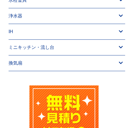
水栓金具
浄水器
IH
ミニキッチン・流し台
換気扇