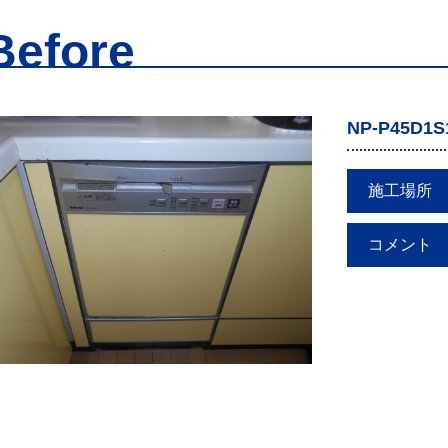
Before
NP-P45D1S
施工場所
コメント