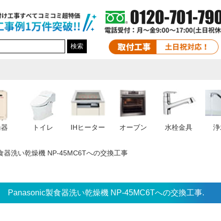
検索
湯器
トイレ
IHヒーター
オーブン
水栓金具
浄
c製食器洗い乾燥機 NP-45MC6Tへの交換工事
Panasonic製食器洗い乾燥機 NP-45MC6Tへの交換工事.