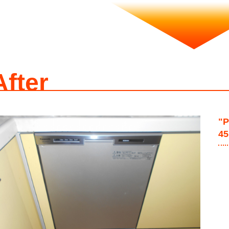
After
"
4