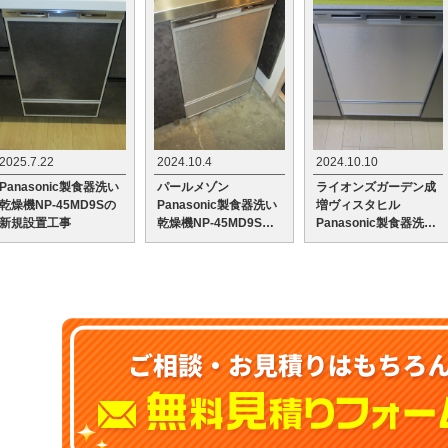
2025.7.22
2024.10.4
2024.10.10
Panasonic製食器洗い
パールメゾン
ライオンズガーデン成
乾燥機NP-45MD9Sの
Panasonic製食器洗い
増ヴィスタヒル
新規設置工事
乾燥機NP-45MD9Sへ
Panasonic製食器洗い
の交換工事
乾燥機NP-45MD9Sの
新規設置工事