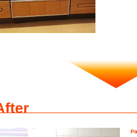
After
P