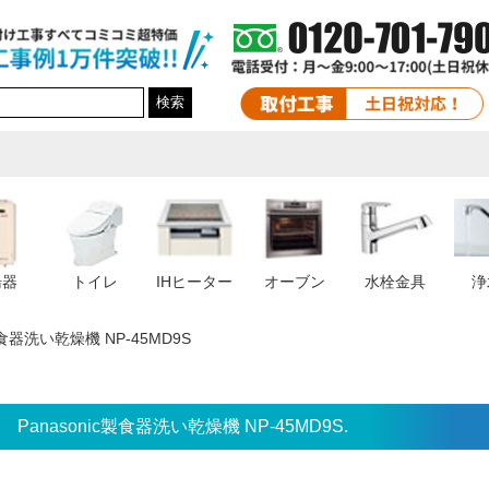
検索
湯器
トイレ
IHヒーター
オーブン
水栓金具
浄
c製食器洗い乾燥機 NP-45MD9S
Panasonic製食器洗い乾燥機 NP-45MD9S.