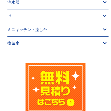
浄水器
IH
ミニキッチン・流し台
換気扇