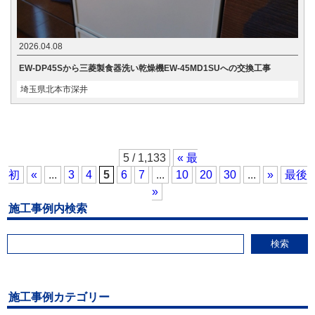
2026.04.08
EW-DP45Sから三菱製食器洗い乾燥機EW-45MD1SUへの交換工事
埼玉県北本市深井
5 / 1,133
« 最
初
«
...
3
4
5
6
7
...
10
20
30
...
»
最後
»
施工事例内検索
検索
施工事例カテゴリー