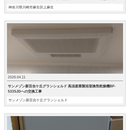
神奈川県川崎市麻生区上麻生
2026.04.11
サンメゾン新百合ケ丘グランシェルド 高須産業製浴室換気乾燥機BF-
533SJDへの交換工事
サンメゾン新百合ケ丘グランシェルド